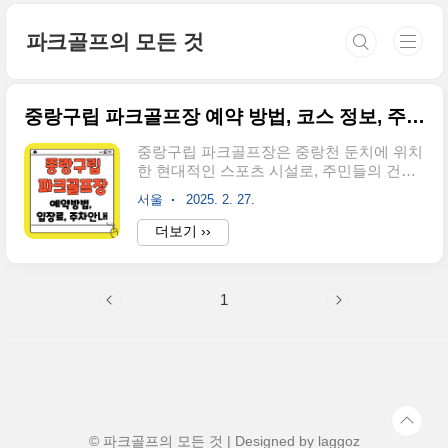
본문 바로가기
파크골프의 모든 것
중랑구립 파크골프장 예약 방법, 코스 정보, 주차 가이드
중랑구립 파크골프장은 중랑천 둔치에 위치
한 현대적인 스포츠 시설로, 주민들의 건강
한 여가 생활을 지원하고 있습니다.이용객
서울
2025. 2. 27.
들은 사전 예약을 해야 입장할 수 있으니 아
래에서 이어서 설명하겠습니다. ▼급한 분
더보기 ››
들은 바로 예약하기▼선착순 예약 바로가기
👆 1. 중랑구 파크골프장 예약 방법 및 유의
사항 중랑구립 파크골프장은 사전 예약제로
1
운영되며, 예약은 중랑구시설관리공단 파크
골프장 예약 홈페이지를 통해 가능합니다.
예약은 이용일 3주 전부터 신청할 수 있으
며, 온라인 결제만 가능합니다.현장 결제는
불가하니 유의하시기 바랍니다. ▼이쪽에
서 예약하세요▼온라인 예약 바로가기👆 ✅
예약 가능 요일 및 우선순위● 월요일: 팀원
중 3명 이상이 중랑구민일 경우 우선 예약
© 파크골프의 모든 것 | Designed by
laggoz