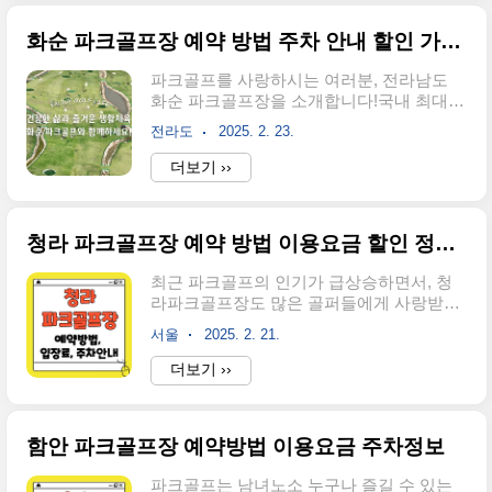
로가기👆 1. 구미 파크골프장 예약 방법 및
실 경우, 원활한 ..
유의사항 구미 파크골프장은 구미시민과 타
화순 파크골프장 예약 방법 주차 안내 할인 가이드
지역 주민 모두 이용 가능하며, 이용료는 무
료입니다.단, 타지역 주민의 경우 온라인 사
파크골프를 사랑하시는 여러분, 전라남도
전 예약이 필수입니다. ✅ 운영 시간● 운영
화순 파크골프장을 소개합니다!국내 최대
시간: 오전 8시 30분 ~ 오후 5시 30분● 휴장
규모를 자랑하는 이곳은 아름다운 자연 속
일: 매주 월요일, 공휴일, 3월~4월(잔디 생육
전라도
2025. 2. 23.
에서 골프를 즐길 수 있는 최적의 장소인데
기간) ✅유의사항● 신분증 지참 필수: 입장
요.어떻게 예약하고, 이용 요금은 얼마인지,
더보기 ››
시 신분증을 제시하여 방문증을 발급받으세
코스는 어떤지 궁금하셨다면, 이 글을 통해
요.● 단체 방문 시 사전 문의: 단체로 방문하
자세히 알아보세요! ▼선착순 예약마감 중
실 경..
▼예약 바로가기👆 1. 화순 파크골프장 예약
청라 파크골프장 예약 방법 이용요금 할인 정보 코스 정리
방법 및 유의사항화순 파크골프장은 사전
예약제로 운영되고 있습니다.특히 주말과
최근 파크골프의 인기가 급상승하면서, 청
공휴일에는 예약이 빠르게 마감되니 미리
라파크골프장도 많은 골퍼들에게 사랑받고
예약하시는 것이 좋습니다. 1. 예약 방법 ✅
있어요.도심에서 가까운 위치와 깔끔한 코
온라인 예약: 화순군청 통합예약 서비스를
서울
2025. 2. 21.
스 덕분에 누구나 편하게 즐길 수 있는 곳인
통해 가능합니다.● 예약 가능 기간: 이용 예
데요!예약 방법, 이용 요금은 얼마인지, 코스
더보기 ››
정 7일 전 오전 10시부터 이용 예정 1일 전
는 어떤지 궁금하셨다면 이 글을 끝까지 읽
오후 5시까지● 예약 절차1. 화순군청 통합
어보세요! ▼실시간 예약 마감 중▼예약 바
예약 서비스에 접속2. '화순 파크골..
로가기👆 1. 청라파크골프장 예약 방법 및 유
함안 파크골프장 예약방법 이용요금 주차정보
의사항 청라파크골프장은 사전 예약제로 운
영되며, 인천 시민만 온라인 예약이 가능합
파크골프는 남녀노소 누구나 즐길 수 있는
니다.타 지역 주민은 현장 선착순으로 입장