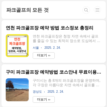
본문 바로가기
파크골프의 모든 것
연천 파크골프장 예약 방법 코스정보 총정리
연천 파크골프장은 청정 자연 속에서 골프
를 즐길 수 있는 최적의 장소로 도심에서 접
근이 용이합니다.연천 파크골프장을 어떻게
서울
2025. 2. 24.
예약하고, 이용 요금은 얼마인지, 코스는 어
떤지 궁금하셨다면, 이 글을 통해 자세히 알
더보기 ››
아보세요! ▼바쁘신 분들은 바로 예약▼예
약 바로가기👆1. 연천 파크골프장 예약 방법
및 유의사항 연천 파크골프장은 관외 이용
구미 파크골프장 예약방법 코스안내 무료이용정보
자의 경우 예약제로 운영되고 있습니다.특
히 주말과 공휴일에는 이용객이 많으니 여
구미시는 총 8개의 파크골프장을 운영하며,
유 있게 도착하시는 것이 좋습니다. ✅ 운영
각 구장은 아름다운 자연 속에서 골프를 즐
시간 ● 운영 시간: 오전 8시 00분 ~ 오후 6시
길 수 있는 최적의 장소입니다. 어떻게 예약
00분● 휴장일: 매주 월요일, 명절(설, 추석)
경상도
2025. 2. 24.
하고, 이용 요금은 얼마인지, 코스는 어떤지
당일 ✅유의사항 ● 신분증 지참 필수: 입장
궁금하셨다면, 이 글을 통해 자세히 알아보
더보기 ››
시 신분증을 제시하여 방문증을 발급받으세
세요! ▼바쁘신 분들은 바로 이동▼예약 바
요.● 단체 방문 시 사전 문의: 단체로 방문하