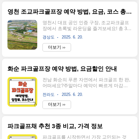
크골프 인천원당점 • 위치: 인천 서구 원당대
를 갖추고 있으며, 초보자부터..
로 861, 2층• 연락처: 032‑562‑1077 • 타석 10
영천 조교파크골프장 예약 방법, 요금, 코스 총정리
대, 넉넉한 대기공간현대식 인테리어에 장
비 대여와 피팅용품 판매까지 갖추고 있어
영천시 대표 공인 인증 구장, 조교파크골프
가족 단위나 친구 모임에도 딱입니다.주차
장에서 초록빛 라운딩을 즐겨보세요! 총 36
편리하고 초보자 안내도 친절해 첫 방문하
홀, 계절별 상이한 요금 체계로 누구라도 부
기 좋습니다. 요금 정보 확인👆 2. GTR 청라
경상도
2025. 6. 20.
담 없이 이용 가능합니다.미리 예약 안 하면
오렌지 스크린파크골프 • 위치: 인천 서구 청
헛걸음하니 아래에서 바로 예약해 보세요!
더보기 ››
라한내로 90, MK뷰 11층 • 타석 수: 약 5대,
▼선착순 예약 마감 중▼예약 바로가기👆 1.
최신 GTR 시스템최신 센서 시스템이 도입
조교파크골프장 예약 방법이용은 사전 예약
되어..
후 가능합니다.당일 예약은 불가하니 미리
화순 파크골프장 예약 방법, 요금할인 안내
챙기세요! ❗ 운영일: 화요일 ~ 일요일 (매주
월요일 정기 휴장)❗ 예약 개시: 이용일 기준
전남 화순의 푸른 자연에서 파크골프 한 판,
2주 전 오전 10시부터❗ 예약 인원: 회당 9조
어떠세요?주말마다 예약이 빠르게 마감되
(36명), 1인 최대 4인까지 예약 가능❗ 최소
니 미리 예약은 필수랍니다.예약 안 하면 그
인원: 3인 이상 시 입장 가능하며, 1~2인 예
전라도
2025. 6. 20.
냥 돌아올 수도 있습니다. ▼생각보다 빨리
약은 불가합니다. ✅ 예약 절차 영천시 통합
마감 중▼예약 바로가기👆 1. 화순 파크골프
더보기 ››
예약 시스템 접속“체육시설 ▶ 새마을체육
장 예약 방법✅ 온라인 예약예약은 화순군청
과 ▶ 조교파크골프장” 선택이용일 기준 원
통합예약 시스템에서 진행됩니다.예약 가
하는 ..
능: 이용일 7일 전부터, 전일 오후 5시까지
파크골프채 추천 3종 비교, 가격 정보
✅ 예약 절차1. 통합예약 시스템 접속2. ‘화
순 파크골프장’ 선택3. 날짜/시간 선택 후 예
파크골프를 시작하면서 가장 고민되는 것
약4. 문자 또는 이메일로 예약 확인 ▼여기