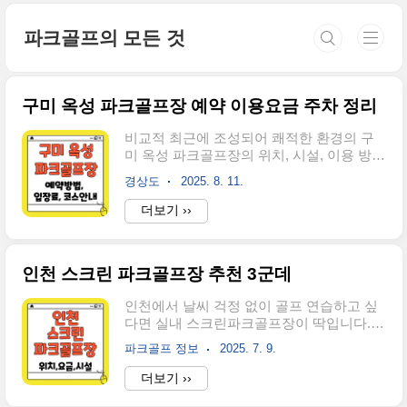
본문 바로가기
파크골프의 모든 것
구미 옥성 파크골프장 예약 이용요금 주차 정리
비교적 최근에 조성되어 쾌적한 환경의 구
미 옥성 파크골프장의 위치, 시설, 이용 방법
을 한 번에 정리했습니다.구미 옥성 파크골
경상도
2025. 8. 11.
프장 예약을 원하시면 아래에서 확인하세
요. ▼바쁘신 분들은 여기서 바로▼예약 바
더보기 ››
로가기👆 1. 구미 옥성 파크골프장 위치와 접
근성 ✅주소: 경북 구미시 옥성면 선상동로
1173-14 옥성파크골프장 구미 시내에서 차
인천 스크린 파크골프장 추천 3군데
로 약 20~30분 거리이며, 옥성면 중심지에
서 가까워 찾기 쉽습니다.내비게이션에 ‘구
인천에서 날씨 걱정 없이 골프 연습하고 싶
미 옥성 파크골프장’을 입력하면 편리하게
다면 실내 스크린파크골프장이 딱입니다.접
이동할 수 있습니다.대중교통 이용 시 구미
근성 좋고 시설 깔끔한 곳 3곳을 골라 소개
역 또는 구미종합버스터미널에서 시내버스
파크골프 정보
2025. 7. 9.
해드릴게요.실제 이용자 후기와 운영 정보
를 타고 옥성면 정류장 하차 후 도보로 이동
까지 담아서 초보자도 숙련자도 만족할 수
더보기 ››
이 가능합니다.2. 구미 옥성 파크골프장 시
있는 완벽 가이드입니다. 1. 레저로스크린파
설 소개 넓은 천연잔디 필드 위에 18홀 코스