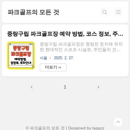
본문 바로가기
파크골프의 모든 것
중랑구립 파크골프장 예약 방법, 코스 정보, 주차 가이드
중랑구립 파크골프장은 중랑천 둔치에 위치
한 현대적인 스포츠 시설로, 주민들의 건강
한 여가 생활을 지원하고 있습니다.이용객
서울
2025. 2. 27.
들은 사전 예약을 해야 입장할 수 있으니 아
래에서 이어서 설명하겠습니다. ▼급한 분
더보기 ››
들은 바로 예약하기▼선착순 예약 바로가기
👆 1. 중랑구 파크골프장 예약 방법 및 유의
사항 중랑구립 파크골프장은 사전 예약제로
1
운영되며, 예약은 중랑구시설관리공단 파크
골프장 예약 홈페이지를 통해 가능합니다.
예약은 이용일 3주 전부터 신청할 수 있으
며, 온라인 결제만 가능합니다.현장 결제는
불가하니 유의하시기 바랍니다. ▼이쪽에
서 예약하세요▼온라인 예약 바로가기👆 ✅
예약 가능 요일 및 우선순위● 월요일: 팀원
중 3명 이상이 중랑구민일 경우 우선 예약
© 파크골프의 모든 것 | Designed by
laggoz